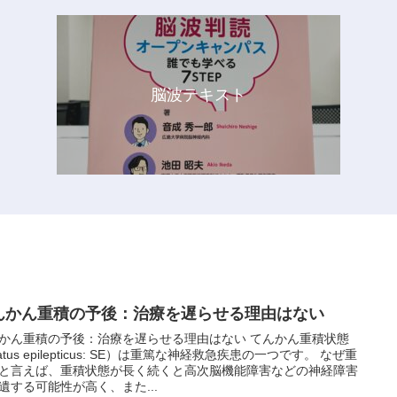
脳波テキスト
んかん重積の予後：治療を遅らせる理由はない
かん重積の予後：治療を遅らせる理由はない てんかん重積状態
atus epilepticus: SE）は重篤な神経救急疾患の一つです。 なぜ重
と言えば、重積状態が長く続くと高次脳機能障害などの神経障害
遺する可能性が高く、また...