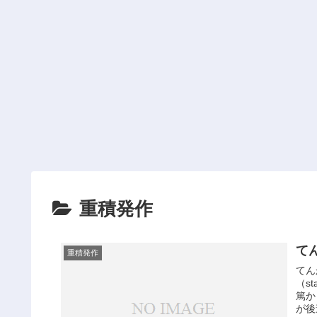
重積発作
て
重積発作
てん
（st
篤か
が後