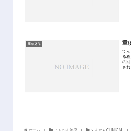
重
重積発作
てん
る程
の回
され
ホーム
てんかん治療
てんかんCLINICAL