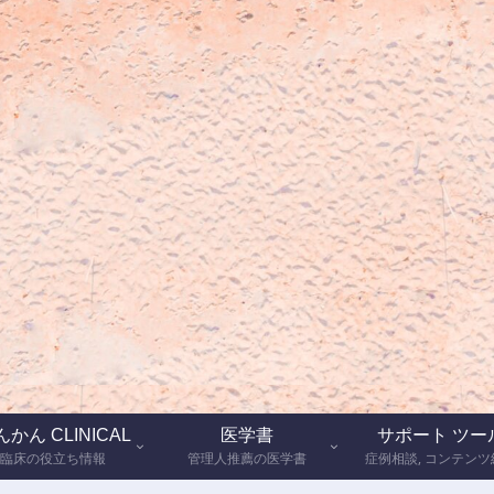
かん CLINICAL
医学書
サポート ツー
臨床の役立ち情報
管理人推薦の医学書
症例相談, コンテンツ