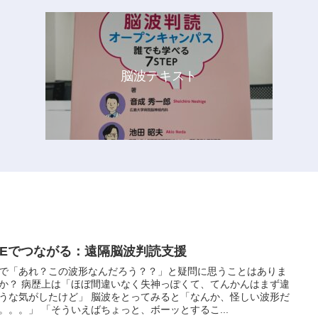
脳波テキスト
INEでつながる：遠隔脳波判読支援
で「あれ？この波形なんだろう？？」と疑問に思うことはありま
か？ 病歴上は「ほぼ間違いなく失神っぽくて、てんかんはまず違
うな気がしたけど」 脳波をとってみると「なんか、怪しい波形だ
。。。」 「そういえばちょっと、ボーッとするこ...