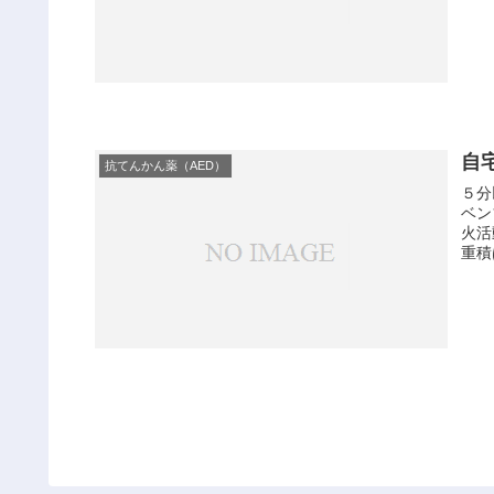
自
抗てんかん薬（AED）
５分
ベン
火活
重積