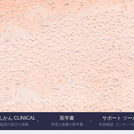
かん CLINICAL
医学書
サポート ツー
臨床の役立ち情報
管理人推薦の医学書
症例相談, コンテンツ