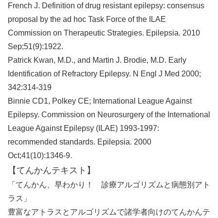
French J. Definition of drug resistant epilepsy: consensus
proposal by the ad hoc Task Force of the ILAE
Commission on Therapeutic Strategies. Epilepsia. 2010
Sep;51(9):1922.
Patrick Kwan, M.D., and Martin J. Brodie, M.D. Early
Identification of Refractory Epilepsy. N Engl J Med 2000;
342:314-319
Binnie CD1, Polkey CE; International League Against
Epilepsy. Commission on Neurosurgery of the International
League Against Epilepsy (ILAE) 1993-1997:
recommended standards. Epilepsia. 2000
Oct;41(10):1346-9.
【てんかんテキスト】
「てんかん、早わかり！ 診療アルゴリズムと病態別アト
ラス」
豊富なアトラスとアルゴリズムで諸学者向けのてんかんテ