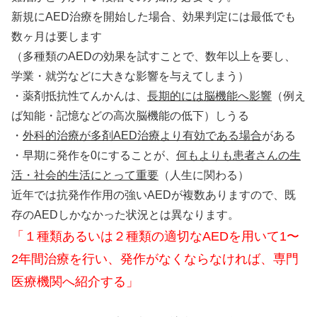
新規にAED治療を開始した場合、効果判定には最低でも
数ヶ月は要します
（多種類のAEDの効果を試すことで、数年以上を要し、
学業・就労などに大きな影響を与えてしまう）
・薬剤抵抗性てんかんは、
長期的には脳機能へ影響
（例え
ば知能・記憶などの高次脳機能の低下）しうる
・
外科的治療が多剤AED治療より有効である場合
がある
・早期に発作を0にすることが、
何もよりも患者さんの生
活・社会的生活にとって重要
（人生に関わる）
近年では抗発作作用の強いAEDが複数ありますので、既
存のAEDしかなかった状況とは異なります。
「１種類あるいは２種類の適切なAEDを用いて1〜
2年間治療を行い、発作がなくならなければ、専門
医療機関へ紹介する」