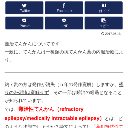
Twitter
Facebook
はてブ
Pocket
LINE
コピー
2017.03.13
難治てんかんについてです
一般に、てんかんは一種類の抗てんかん薬の内服治療によ
り、
約７割の方は発作が消失（５年の発作寛解）しますが、
残
りの2−3割は寛解せず
、その一部は難治の経過となること
が知られています。
難治性てんかん（refractory
では、
epilepsy/medically intractable epilepsy）
とは、ど
のような状態でしょうか？論文によっては「
薬剤抵抗性て