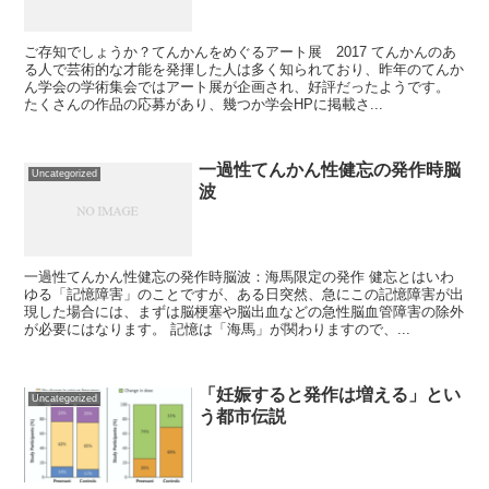
ご存知でしょうか？てんかんをめぐるアート展 2017 てんかんのあ
る人で芸術的な才能を発揮した人は多く知られており、昨年のてんか
ん学会の学術集会ではアート展が企画され、好評だったようです。
たくさんの作品の応募があり、幾つか学会HPに掲載さ...
一過性てんかん性健忘の発作時脳
Uncategorized
波
一過性てんかん性健忘の発作時脳波：海馬限定の発作 健忘とはいわ
ゆる「記憶障害」のことですが、ある日突然、急にこの記憶障害が出
現した場合には、まずは脳梗塞や脳出血などの急性脳血管障害の除外
が必要にはなります。 記憶は「海馬」が関わりますので、...
「妊娠すると発作は増える」とい
Uncategorized
う都市伝説