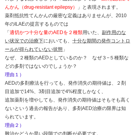
んかん（drug-resistant epilepsy）
」と表現されます。
薬剤抵抗性てんかんの厳密な定義はありませんが、2010
年のILAEの提言するものでは
「
適切かつ十分な量のAEDを２種類
用いた、
副作用のな
い状況での治療下
においても、
十分な期間の発作コントロ
ールが得られていない状態
」
なぜ、２種類のAEDとしているのか？ なぜ３−５種類な
どの多剤ではないのでしょうか？
理由１）
AEDの多剤療法を行っても、発作消失の期待値は、２剤
目追加で14%、3剤目追加で4%程度しかなく、
追加薬剤を増やしても、発作消失の期待値はそもそも高く
ないという過去の報告があり、多剤AED治療の限界は知
られています。
理由２）
難治かどうか早い段階での判断が必要です。