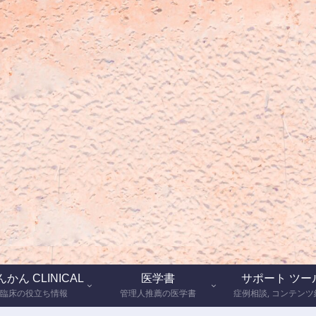
かん CLINICAL
医学書
サポート ツー
臨床の役立ち情報
管理人推薦の医学書
症例相談, コンテンツ