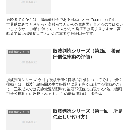
高齢者てんかんは、超高齢社会である日本にとってcommonです。
世界的にみてもおそらく高齢者てんかんの先進国と言えるのではない
でしょうか。 加齢に伴って、てんかんの発症率は高まりますが、高
齢者で多い認知症はてんかんの重要な危険因子です。 ...
脳波判読シリーズ（第2回；後頭
脳波判読シリーズ
部優位律動の評価）
脳波判読シリーズ 今回は後頭部優位律動の評価についてです。 優位
律動とは、脳波記録時間の中で時間的に最も多く出現する律動のこと
で、正常成人では安静覚醒閉眼時に後頭部優位に出現するα波（後頭
部優位律動）に反映されます。 この優位律動は、脳全体...
脳波判読シリーズ（第一回；所見
脳波判読シリーズ
の正しい付け方）