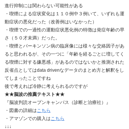
進行抑制には関わらない可能性がある
・喫煙による症状変化は１１０例中３例いて、いずれも運
動症状の悪化だった（改善例はいなかった）
・喫煙での一過性の運動症状悪化例の特徴は発症年齢の早
さ（５０才未満）だった。
・喫煙とパーキンソン病の臨床像には様々な交絡因子があ
ると思われるが、その一つに「年齢を経るごとに増してく
る喫煙に対する嫌悪感」があるのではないかと推測された
反省点としてはdata drivenなデータのまとめ方と解釈をし
てしまったことですね
後で考えれば冷静に考えられるのですが
★★脳波の推薦テキスト★★
『脳波判読オープンキャンパス（診断と治療社）』
・図書の詳細は
こちら
・アマゾンでの購入は
こちら
↓↓↓