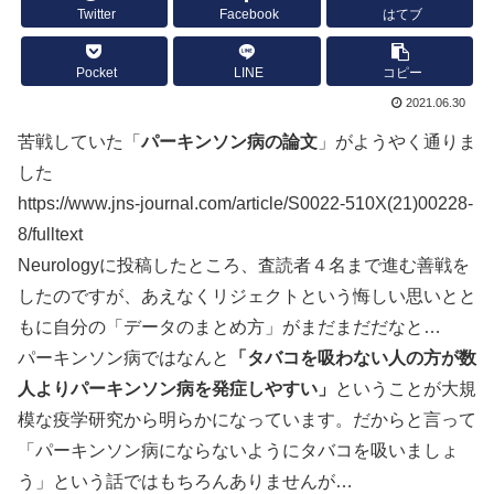
Twitter
Facebook
はてブ
Pocket
LINE
コピー
2021.06.30
苦戦していた「
パーキンソン病の論文
」がようやく通りま
した
https://www.jns-journal.com/article/S0022-510X(21)00228-
8/fulltext
Neurologyに投稿したところ、査読者４名まで進む善戦を
したのですが、あえなくリジェクトという悔しい思いとと
もに自分の「データのまとめ方」がまだまだだなと…
パーキンソン病ではなんと
「タバコを吸わない人の方が数
人よりパーキンソン病を発症しやすい」
ということが大規
模な疫学研究から明らかになっています。だからと言って
「パーキンソン病にならないようにタバコを吸いましょ
う」という話ではもちろんありませんが…