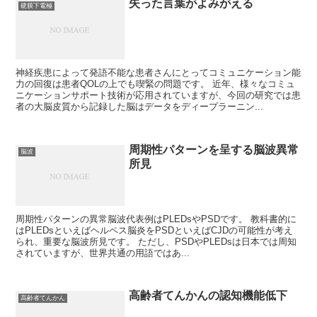
失った言葉がよみがえる
硬膜下電極
神経疾患によって発語不能な患者さんにとってコミュニケーション能
力の回復は患者QOLの上でも喫緊の問題です。 近年、様々なコミュ
ニケーションサポート技術が応用されていますが、今回の研究では患
者の大脳皮質から記録した脳はデータをディープラーニン...
周期性パターンを呈する脳波異常
脳波
所見
周期性パターンの異常脳波代表例はPLEDsやPSDです。 教科書的に
はPLEDsといえばヘルペス脳炎をPSDといえばCJDの可能性が考え
られ、重要な脳波所見です。 ただし、PSDやPLEDsは日本では周知
されていますが、世界共通の用語ではあ...
高齢者てんかんの認知機能低下
高齢者てんかん