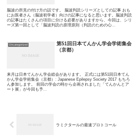
脳波の所見の付け方の話です。 脳波判読シリーズとしての記事 おも
にお医者さん（脳波初学者）向けの記事になると思います。脳波判読
の記事はたくさんの項目に分ける必要がありますから、今回は、シリ
ーズ第一回として「脳波判読の原理原則（判読のための心...
第51回日本てんかん学会学術集会
Uncategorized
（京都）
来月は日本てんかん学会総会があります。 正式には第51回日本てん
かん学会学術集会（京都）: Japanese Epilepsy Society 2017 もちろ
ん参加します。 前回の学会の時から企画されました「てんかんとア
ート展」が今回も予...
ラミクタールの最速プロトコール