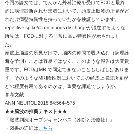
今回の論文では、てんかん外科治療を受けてFCDと最終
的に病理診断された患者において、頭皮上脳波の所見がど
れだけ病態特異性を持っていたかを検証しています。
repetitive spikeやcontinuous dischargeが混在するような
所見は、FCDに対する非常に高い特異性が示されまし
た。
頭皮上脳波の所見だけで、脳内の仲間で覗き込む（病理診
断を予測）ことは容易ではなく、このような報告は大変貴
重です。FCDはMRIで同定できないこともしばしばありま
す。そのようなMRI陰性例においてこの頭皮上脳波所見が
どの程度有用であるのかは、重要な課題でしょうか。
参考文献
ANN NEUROL 2018;84:564–575
★★脳波の推薦テキスト★★
『脳波判読オープンキャンパス（診断と治療社）』
・図書の詳細は
こちら