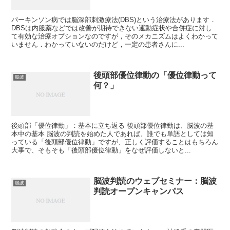
パーキンソン病では脳深部刺激療法(DBS)という治療法があります．
DBSは内服薬などでは改善が期待できない運動症状や合併症に対し
て有効な治療オプションなのですが，そのメカニズムはよくわかって
いません．わかっていないのだけど，一定の患者さんに...
後頭部優位律動の「優位律動って
脳波
何？」
後頭部「優位律動」：基本に立ち返る 後頭部優位律動は、脳波の基
本中の基本 脳波の判読を始めた人であれば、誰でも単語としては知
っている「後頭部優位律動」ですが、正しく評価することはもちろん
大事で、そもそも「後頭部優位律動」をなぜ評価しないと...
脳波判読のウェブセミナー：脳波
脳波
判読オープンキャンパス