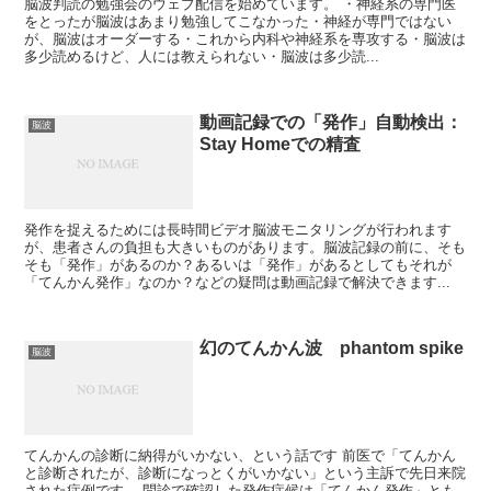
脳波判読の勉強会のウェブ配信を始めています。 ・神経系の専門医
をとったが脳波はあまり勉強してこなかった・神経が専門ではない
が、脳波はオーダーする・これから内科や神経系を専攻する・脳波は
多少読めるけど、人には教えられない・脳波は多少読...
動画記録での「発作」自動検出：
脳波
Stay Homeでの精査
発作を捉えるためには長時間ビデオ脳波モニタリングが行われます
が、患者さんの負担も大きいものがあります。脳波記録の前に、そも
そも「発作」があるのか？あるいは「発作」があるとしてもそれが
「てんかん発作」なのか？などの疑問は動画記録で解決できます...
幻のてんかん波 phantom spike
脳波
てんかんの診断に納得がいかない、という話です 前医で「てんかん
と診断されたが、診断になっとくがいかない」という主訴で先日来院
された症例です。 問診で確認した発作症候は「てんかん発作」とも