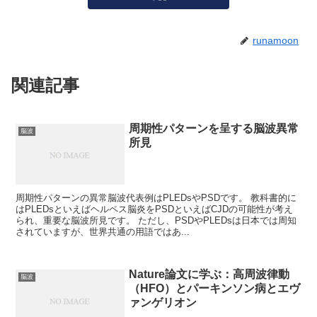
runamoon
関連記事
周期性パターンを呈する脳波異常
脳波
所見
周期性パターンの異常脳波代表例はPLEDsやPSDです。 教科書的に
はPLEDsといえばヘルペス脳炎をPSDといえばCJDの可能性が考え
られ、重要な脳波所見です。 ただし、PSDやPLEDsは日本では周知
されていますが、世界共通の用語ではあ...
Nature論文に学ぶ：高周波律動
脳波
（HFO）とパーキンソン病とエヴ
ァンゲリオン