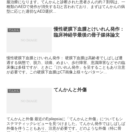
服治療になります。てんかんと診断された患者さんの約７割弱は、一
種類のAEDで発作が消失する1)と言われており、まずはてんかんの病
型に応じた適切なAED選択...
慢性硬膜下血腫とけいれん発作：
てんかん
臨床神経学最後の冊子媒体論文
慢性硬膜下血腫とけいれん発作： 硬膜下血腫は高齢者でしばしば遭
遇する病態で、脱力、頭痛、めまい、歩行障害、意識障害などその臨
床像は多様ですが、ときに「けいれん発作」を呈することもあり注意
が必要です。この硬膜下血腫はCT画像上様々なパターン...
てんかんと外傷
てんかん
てんかんと外傷 最近のEpilepsiaに「てんかんと外傷」についてもシ
ステマティックレビューを見つけました。てんかん発作ではしばしば
外傷を伴うこともあり、注意が必要です。どのような外傷（特に骨