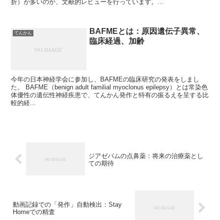
折）が多いのか、文献的レビューを行っています。...
BAFMEとは：原因遺伝子異常、
てんかん
臨床経過、加齢
今年の日本神経学会に参加し、BAFMEの臨床研究の発表をしまし
た。 BAFME（benign adult familial myoclonus epilepsy）とは常染色
体優性の遺伝性神経疾患で、てんかん発作と特有の振るえを呈する比
較的経...
ジアゼパムの点鼻薬：将来の治療薬とし
ての期待
動画記録での「発作」自動検出：Stay
Homeでの精査