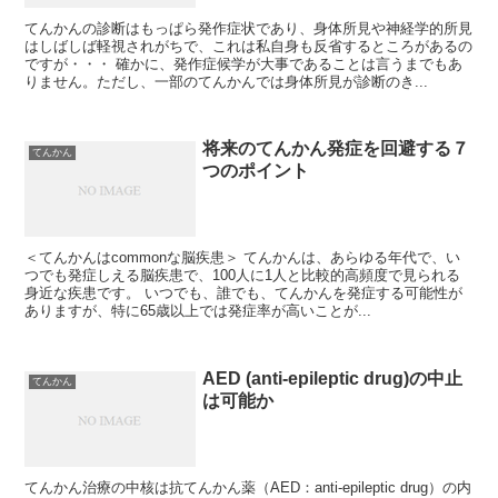
てんかんの診断はもっぱら発作症状であり、身体所見や神経学的所見
はしばしば軽視されがちで、これは私自身も反省するところがあるの
ですが・・・ 確かに、発作症候学が大事であることは言うまでもあ
りません。ただし、一部のてんかんでは身体所見が診断のき...
将来のてんかん発症を回避する７
てんかん
つのポイント
＜てんかんはcommonな脳疾患＞ てんかんは、あらゆる年代で、い
つでも発症しえる脳疾患で、100人に1人と比較的高頻度で見られる
身近な疾患です。 いつでも、誰でも、てんかんを発症する可能性が
ありますが、特に65歳以上では発症率が高いことが...
AED (anti-epileptic drug)の中止
てんかん
は可能か
てんかん治療の中核は抗てんかん薬（AED：anti-epileptic drug）の内