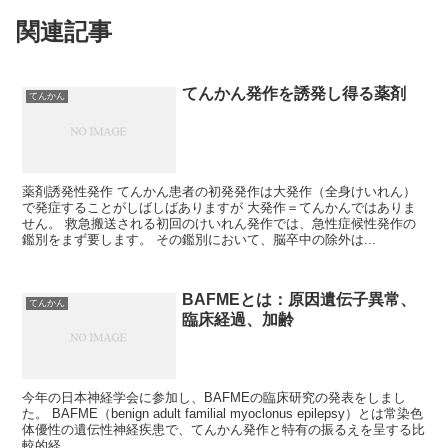
関連記事
てんかん発作を誘発し得る薬剤
てんかん
薬剤誘発性発作 てんかん患者の初発発作は大発作（全身けいれん）
で発症することがしばしばありますが 大発作＝てんかんではありま
せん。 救急搬送される初回のけいれん発作では、急性症候性発作の
鑑別をまず要します。 その鑑別において、脳卒中の除外は...
BAFMEとは：原因遺伝子異常、
てんかん
臨床経過、加齢
今年の日本神経学会に参加し、BAFMEの臨床研究の発表をしまし
た。 BAFME（benign adult familial myoclonus epilepsy）とは常染色
体優性の遺伝性神経疾患で、てんかん発作と特有の振るえを呈する比
較的経...