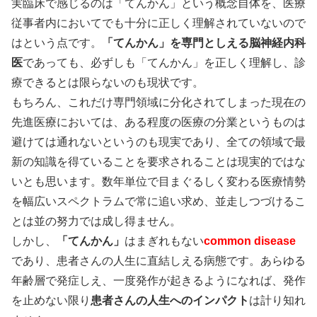
実臨床で感じるのは「てんかん」という概念自体を、医療
従事者内においてでも十分に正しく理解されていないので
はという点です。
「てんかん」を専門としえる脳神経内科
医
であっても、必ずしも「てんかん」を正しく理解し、診
療できるとは限らないのも現状です。
もちろん、これだけ専門領域に分化されてしまった現在の
先進医療においては、ある程度の医療の分業というものは
避けては通れないというのも現実であり、全ての領域で最
新の知識を得ていることを要求されることは現実的ではな
いとも思います。数年単位で目まぐるしく変わる医療情勢
を幅広いスペクトラムで常に追い求め、並走しつづけるこ
とは並の努力では成し得ません。
しかし、
「てんかん」
はまぎれもない
common disease
であり、患者さんの人生に直結しえる病態です。あらゆる
年齢層で発症しえ、一度発作が起きるようになれば、発作
を止めない限り
患者さんの人生へのインパクト
は計り知れ