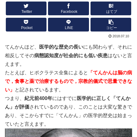
Twitter
Facebook
はてブ
Pocket
LINE
コピー
2018.07.10
てんかんほど、
医学的な歴史の長い
にも関わらず、それに
相反してその
病態認知度が社会的にも低い疾患
はないと言
えます。
たとえば、ヒポクラテス全集によると
「てんかんは脳の病
で，食事と薬で治療するもので，宗教的儀式で思量できな
い」
と記されているます。
つまり、
紀元前400年
にはすでに
医学的に正しく「てんか
ん」が評価
されているのであり、このことは大変な驚きで
あり、そこからすでに「てんかん」の医学的歴史は始まっ
ていたと言えます。