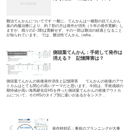
難治てんかんについてです 一般に、てんかんは一種類の抗てんかん
薬の内服治療により、約７割の方は発作が消失（５年の発作寛解）し
ますが、残りの2−3割は寛解せず、その一部は難治の経過となること
が知られています。 では、難治性てんかん（refra...
側頭葉てんかん：手術して発作は
Uncategorized
消える？ 記憶障害は？
側頭葉てんかんの術後発作消失と記憶障害 てんかんの術後のアウ
トカムはとても関心の高いテーマだと思います。今回は、手術成績の
期待値が高い海馬硬化症HSを伴った側頭葉てんかんの術後アウトカ
ムについて、そのHSのタイプ別に違いがあるかをシステ...
発作時対応：事前のプランニングが大事