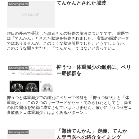
てんかんとされた脳波
Uncategorized
昨日の外来で受診した患者さんの持参の脳波についてです。 前医で
は「てんかん」とされた脳波を持参されました。 実際の脳波データ
ではありませんが、このような脳波所見でした。どうでしょうか。
このような聞き方だと、「てんかん」ではないと言ってい...
抑うつ・体重減少の鑑別に、ペリ
Uncategorized
ー症候群を
抑うつと体重減少での鑑別にペリー症候群を 「抑うつ症状」と「体
重減少」、この２つのキーワードがセットでみられたとしても、両者
の因果関係を安易に成立させていはいけません。確かに「うつ状態→
食欲低下→体重減少」はよくあるパターン...
「難治てんかん」 定義、てんか
Uncategorized
ん専門医への紹介タイミング