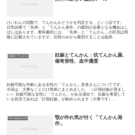
けいれんの回数で、てんかんかどうかを判定する、という話です。
日常診療で「失神」と「てんかん発作」の鑑別が必要となる機会はし
ばしばあります。教科書的には、「失神」と「てんかん」の区別は明
確に記載されていますが、症状のみから鑑別することは臨床...
妊娠とてんかん：抗てんかん薬、
妊娠とてんかん
催奇形性、血中濃度
妊娠可能な年齢にある女性の「てんかん」患者さんについてです。
今回は、大事なことだけ簡単にまとめました。 ＜計画妊娠が望まし
い＞ 妊娠可能な女性に「てんかん」がある場合で、妊娠を希望して
いる状況であれば「計画妊娠」が勧められます（大事です）...
顎が外れ気が付く「てんかん発
Uncategorized
作」