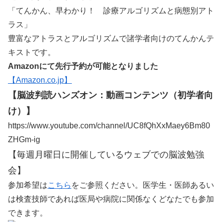
「てんかん、早わかり！ 診療アルゴリズムと病態別アト
ラス」
豊富なアトラスとアルゴリズムで諸学者向けのてんかんテ
キストです。
Amazonにて先行予約が可能となりました
【Amazon.co.jp】
【脳波判読ハンズオン：動画コンテンツ（初学者向
け）】
https://www.youtube.com/channel/UC8fQhXxMaey6Bm80
ZHGm-ig
【毎週月曜日に開催しているウェブでの脳波勉強
会】
参加希望は
こちら
をご参照ください。医学生・医師あるい
は検査技師であれば医局や病院に関係なくどなたでも参加
できます。