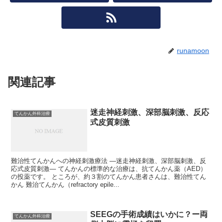
runamoon
関連記事
迷走神経刺激、深部脳刺激、反応
てんかん外科治療
式皮質刺激
難治性てんかんへの神経刺激療法 —迷走神経刺激、深部脳刺激、反
応式皮質刺激— てんかんの標準的な治療は、抗てんかん薬（AED）
の投薬です。 ところが、約３割のてんかん患者さんは、難治性てん
かん 難治てんかん（refractory epile...
SEEGの手術成績はいかに？ー両
てんかん外科治療