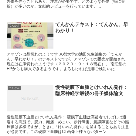
外傷を伴うこともあり、注意が必要です。どのような外傷（特に骨
折）が多いのか、文献的レビューを行っています。...
てんかんテキスト：てんかん、早
てんかん
わかり！
アマゾンは品切れのようです 京都大学の池田先生編集の「てんか
ん、早わかり！」のテキストですが、アマゾンでの販売が開始され、
現在は在庫切れのようです（２０２０・９・１８現在）。 南江堂の
HPからも購入できるようです。よろしければ是非ご検討いた...
慢性硬膜下血腫とけいれん発作：
てんかん
臨床神経学最後の冊子媒体論文
慢性硬膜下血腫とけいれん発作： 硬膜下血腫は高齢者でしばしば遭
遇する病態で、脱力、頭痛、めまい、歩行障害、意識障害などその臨
床像は多様ですが、ときに「けいれん発作」を呈することもあり注意
が必要です。この硬膜下血腫はCT画像上様々なパターン...