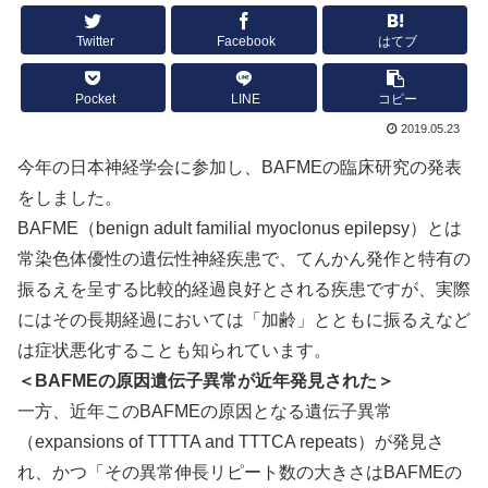
Twitter
Facebook
はてブ
Pocket
LINE
コピー
2019.05.23
今年の日本神経学会に参加し、BAFMEの臨床研究の発表
をしました。
BAFME（benign adult familial myoclonus epilepsy）とは
常染色体優性の遺伝性神経疾患で、てんかん発作と特有の
振るえを呈する比較的経過良好とされる疾患ですが、実際
にはその長期経過においては「加齢」とともに振るえなど
は症状悪化することも知られています。
＜BAFMEの原因遺伝子異常が近年発見された＞
一方、近年このBAFMEの原因となる遺伝子異常
（expansions of TTTTA and TTTCA repeats）が発見さ
れ、かつ「その異常伸長リピート数の大きさはBAFMEの