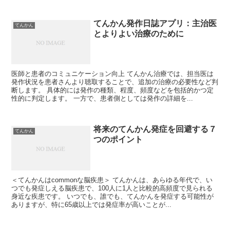
てんかん発作日誌アプリ：主治医
てんかん
とよりよい治療のために
医師と患者のコミュニケーション向上 てんかん治療では、担当医は
発作状況を患者さんより聴取することで、追加の治療の必要性など判
断します。 具体的には発作の種類、程度、頻度などを包括的かつ定
性的に判定します。 一方で、患者側としては発作の詳細を...
将来のてんかん発症を回避する７
てんかん
つのポイント
＜てんかんはcommonな脳疾患＞ てんかんは、あらゆる年代で、い
つでも発症しえる脳疾患で、100人に1人と比較的高頻度で見られる
身近な疾患です。 いつでも、誰でも、てんかんを発症する可能性が
ありますが、特に65歳以上では発症率が高いことが...