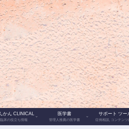
かん CLINICAL
医学書
サポート ツー
臨床の役立ち情報
管理人推薦の医学書
症例相談, コンテンツ