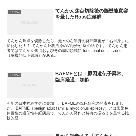
てんかん焦点切除後の脳機能変容
てんかん
を呈したRoss症候群
てんかん焦点を切除したら、元々の右半身の発汗障害が「右半身」に
変化した！？ てんかん外科治療の術後合併症の話です。 てんかん患
者ではてんかん焦点およびその周辺領域に functional deficit zone
（脳機能低下領域）がある...
BAFMEとは：原因遺伝子異常、
てんかん
臨床経過、加齢
今年の日本神経学会に参加し、BAFMEの臨床研究の発表をしまし
た。 BAFME（benign adult familial myoclonus epilepsy）とは常染色
体優性の遺伝性神経疾患で、てんかん発作と特有の振るえを呈する比
較的経...