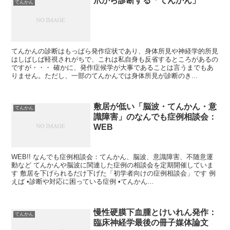
爪から診断する「てんかん」
てんかん
てんかんの診断はもっぱら発作症状であり、身体所見や神経学的所見
はしばしば軽視されがちで、これは私自身も反省するところがあるの
ですが・・・ 確かに、発作症候学が大事であることは言うまでもあ
りません。ただし、一部のてんかんでは身体所見が診断のき...
敷居が低い「脳波・てんかん・意
てんかん
識障害」のなんでも症例相談会：
WEB
WEB!! なんでも症例相談会：てんかん、脳波、意識障害、不随意運
動など てんかんや脳波に関連した症例の相談会を定期開催していま
す 敷居を下げられるだけ下げた「初学者向けの症例相談会」です 例
えば •診断や対応に困っている症例 •てんかん...
慢性硬膜下血腫とけいれん発作：
てんかん
臨床神経学最後の冊子媒体論文