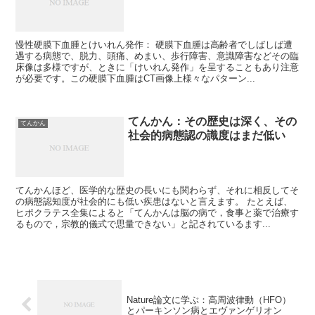
慢性硬膜下血腫とけいれん発作： 硬膜下血腫は高齢者でしばしば遭
遇する病態で、脱力、頭痛、めまい、歩行障害、意識障害などその臨
床像は多様ですが、ときに「けいれん発作」を呈することもあり注意
が必要です。この硬膜下血腫はCT画像上様々なパターン...
てんかん：その歴史は深く、その
てんかん
社会的病態認の識度はまだ低い
てんかんほど、医学的な歴史の長いにも関わらず、それに相反してそ
の病態認知度が社会的にも低い疾患はないと言えます。 たとえば、
ヒポクラテス全集によると「てんかんは脳の病で，食事と薬で治療す
るもので，宗教的儀式で思量できない」と記されているます...
Nature論文に学ぶ：高周波律動（HFO）
とパーキンソン病とエヴァンゲリオン