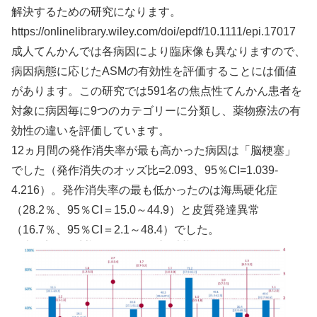
解決するための研究になります。
https://onlinelibrary.wiley.com/doi/epdf/10.1111/epi.17017
成人てんかんでは各病因により臨床像も異なりますので、
病因病態に応じたASMの有効性を評価することには価値
があります。この研究では591名の焦点性てんかん患者を
対象に病因毎に9つのカテゴリーに分類し、薬物療法の有
効性の違いを評価しています。
12ヵ月間の発作消失率が最も高かった病因は「脳梗塞」
でした（発作消失のオッズ比=2.093、95％CI=1.039-
4.216）。発作消失率の最も低かったのは海馬硬化症
（28.2％、95％CI＝15.0～44.9）と皮質発達異常
（16.7％、95％CI＝2.1～48.4）でした。