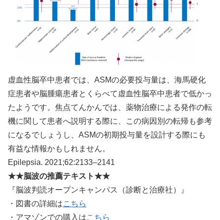
虚血性脳卒中患者では、ASMの必要投与量は、海馬硬化
症患者や脳腫瘍患者とくらべて虚血性脳卒中患者で低かっ
たようです。焦点てんかんでは、薬物治療による発作の転
機に関して患者へ説明する際に、この病因別の転帰も参考
になるでしょうし、ASMの初期投与量を設計する際にも
有益な情報かもしれません。
Epilepsia. 2021;62:2133–2141
★★脳波の推薦テキスト★★
『脳波判読オープンキャンパス（診断と治療社）』
・図書の詳細は
こちら
・アマゾンでの購入は
こちら