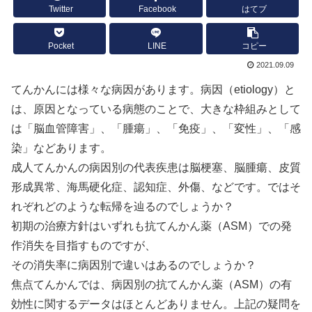
Twitter
Facebook
はてブ
Pocket
LINE
コピー
2021.09.09
てんかんには様々な病因があります。病因（etiology）と
は、原因となっている病態のことで、大きな枠組みとして
は「脳血管障害」、「腫瘍」、「免疫」、「変性」、「感
染」などあります。
成人てんかんの病因別の代表疾患は脳梗塞、脳腫瘍、皮質
形成異常、海馬硬化症、認知症、外傷、などです。ではそ
れぞれどのような転帰を辿るのでしょうか？
初期の治療方針はいずれも抗てんかん薬（ASM）での発
作消失を目指すものですが、
その消失率に病因別で違いはあるのでしょうか？
焦点てんかんでは、病因別の抗てんかん薬（ASM）の有
効性に関するデータはほとんどありません。上記の疑問を