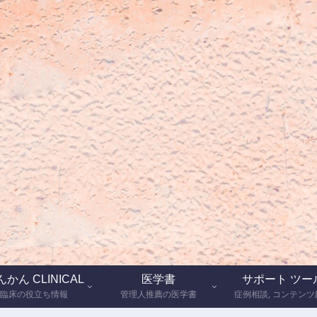
かん CLINICAL
医学書
サポート ツー
臨床の役立ち情報
管理人推薦の医学書
症例相談, コンテンツ