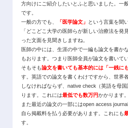
方向けにご紹介したいとふと思いました。一
です。
一般の方でも、
「医学論文」
という言葉を聞
「どこどこ大学の医師らが新しい治療法を発
った文面を見聞きしますね。
医師の中には、生涯の中で一編も論文を書か
もおります。つまり医師全員が論文を書いて
そもそも
論文を書いても基本的には「一銭に
す。英語での論文を書くわけですから、世界
しなければならず、native check（英
ります。これには
最低でも数万円
かかります
また最近の論文の一部にはopen access j
自ら掲載料を払う必要があります。これにも
す。